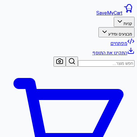
SaveMyCart
קניות
מבצעים ומידע
מפתחים
התקינו את התוסף