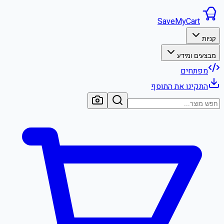
SaveMyCart
קניות
מבצעים ומידע
מפתחים
התקינו את התוסף