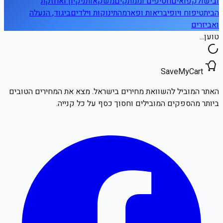
ובישול
קפואים
חטיפים וממתקים
משקאות
ניקיון ואחזקת
הבית
טיפוח ויופי
בריאות ופארמה
תינוקות וילדים
ביגוד, הנעלה
ואביזרים
טוען...
SaveMyCart
האתר המוביל להשוואת מחירים בישראל. מצא את המחירים הטובים
ביותר מהספקים המובילים וחסוך כסף על כל קנייה.