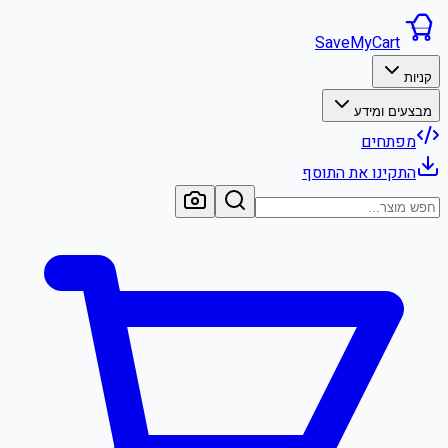
SaveMyCart
קניות
מבצעים ומידע
מפתחים
התקינו את התוסף