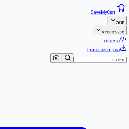
SaveMyCart
קניות
מבצעים ומידע
מפתחים
התקינו את התוסף