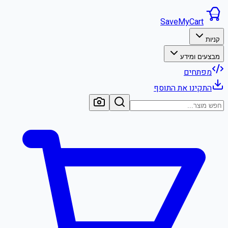
SaveMyCart
קניות
מבצעים ומידע
מפתחים
התקינו את התוסף