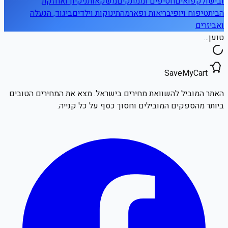
ובישול
קפואים
חטיפים וממתקים
משקאות
ניקיון ואחזקת
הבית
טיפוח ויופי
בריאות ופארמה
תינוקות וילדים
ביגוד, הנעלה
ואביזרים
טוען...
SaveMyCart
האתר המוביל להשוואת מחירים בישראל. מצא את המחירים הטובים
ביותר מהספקים המובילים וחסוך כסף על כל קנייה.