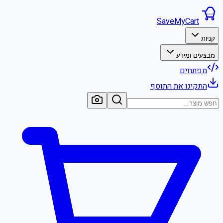
SaveMyCart
קניות
מבצעים ומידע
מפתחים
התקינו את התוסף