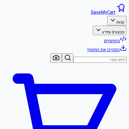
SaveMyCart
קניות
מבצעים ומידע
מפתחים
התקינו את התוסף