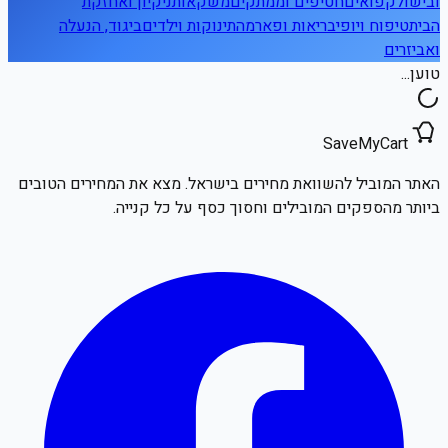
ובישול
קפואים
חטיפים וממתקים
משקאות
ניקיון ואחזקת
הבית
טיפוח ויופי
בריאות ופארמה
תינוקות וילדים
ביגוד, הנעלה
ואביזרים
טוען...
SaveMyCart
האתר המוביל להשוואת מחירים בישראל. מצא את המחירים הטובים
ביותר מהספקים המובילים וחסוך כסף על כל קנייה.