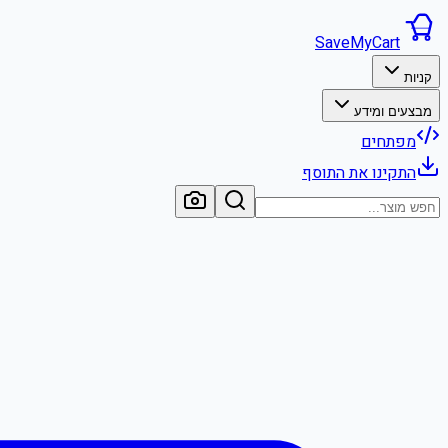
SaveMyCart
קניות
מבצעים ומידע
מפתחים
התקינו את התוסף