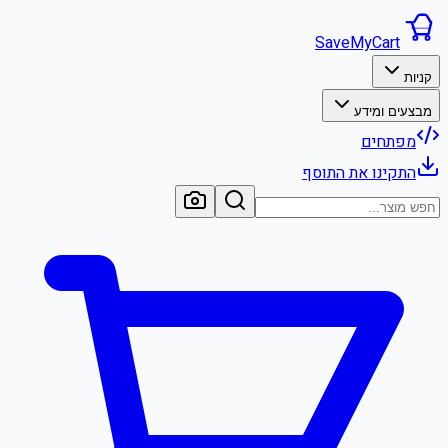
SaveMyCart
קניות
מבצעים ומידע
מפתחים
התקינו את התוסף