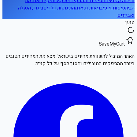
ובישול
קפואים
חטיפים וממתקים
משקאות
ניקיון ואחזקת
הבית
טיפוח ויופי
בריאות ופארמה
תינוקות וילדים
ביגוד, הנעלה
ואביזרים
טוען...
SaveMyCart
האתר המוביל להשוואת מחירים בישראל. מצא את המחירים הטובים
ביותר מהספקים המובילים וחסוך כסף על כל קנייה.