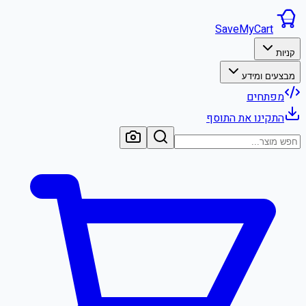
SaveMyCart
קניות
מבצעים ומידע
מפתחים
התקינו את התוסף