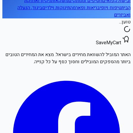
ובישול
קפואים
חטיפים וממתקים
משקאות
ניקיון ואחזקת
הבית
טיפוח ויופי
בריאות ופארמה
תינוקות וילדים
ביגוד, הנעלה
ואביזרים
טוען...
SaveMyCart
האתר המוביל להשוואת מחירים בישראל. מצא את המחירים הטובים
ביותר מהספקים המובילים וחסוך כסף על כל קנייה.