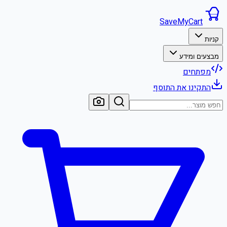
SaveMyCart
קניות
מבצעים ומידע
מפתחים
התקינו את התוסף