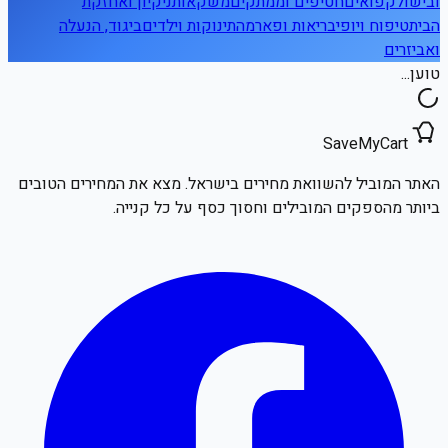
ובישול
קפואים
חטיפים וממתקים
משקאות
ניקיון ואחזקת
הבית
טיפוח ויופי
בריאות ופארמה
תינוקות וילדים
ביגוד, הנעלה
ואביזרים
טוען...
SaveMyCart
האתר המוביל להשוואת מחירים בישראל. מצא את המחירים הטובים
ביותר מהספקים המובילים וחסוך כסף על כל קנייה.