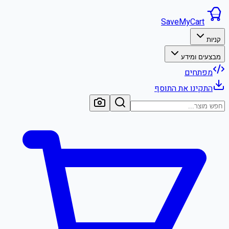
SaveMyCart
קניות
מבצעים ומידע
מפתחים
התקינו את התוסף