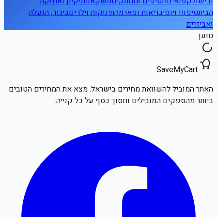
ובישול
קפואים
חטיפים וממתקים
משקאות
ניקיון ואחזקת
הבית
טיפוח ויופי
בריאות ופארמה
תינוקות וילדים
ביגוד, הנעלה
ואביזרים
טוען...
SaveMyCart
האתר המוביל להשוואת מחירים בישראל. מצא את המחירים הטובים
ביותר מהספקים המובילים וחסוך כסף על כל קנייה.