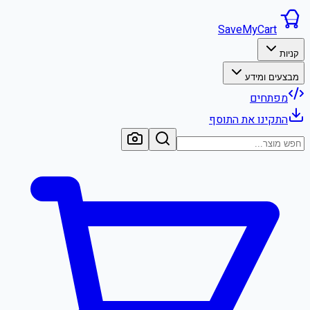
SaveMyCart
קניות
מבצעים ומידע
מפתחים
התקינו את התוסף