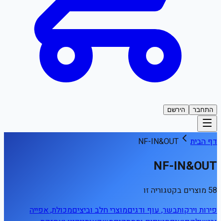
התחבר
הירשם
דף הבית
NF-IN&OUT
NF-IN&OUT
58 מוצרים בקטגוריה זו
פירות וירקות
בשר, עוף ודגים
מוצרי חלב וביצים
מכולת, אפייה