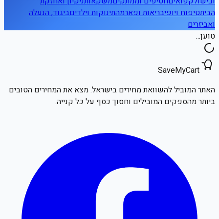
ובישול
קפואים
חטיפים וממתקים
משקאות
ניקיון ואחזקת
הבית
טיפוח ויופי
בריאות ופארמה
תינוקות וילדים
ביגוד, הנעלה
ואביזרים
טוען...
SaveMyCart
האתר המוביל להשוואת מחירים בישראל. מצא את המחירים הטובים
ביותר מהספקים המובילים וחסוך כסף על כל קנייה.