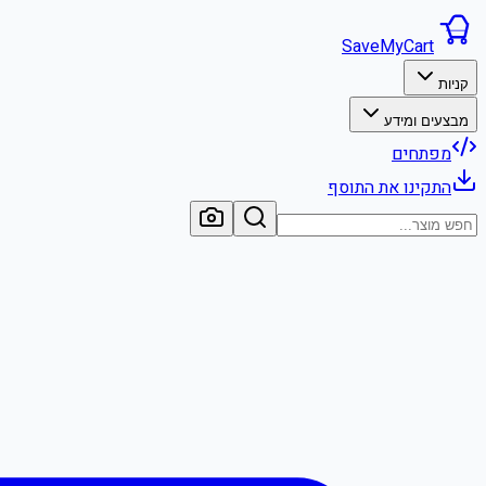
SaveMyCart
קניות
מבצעים ומידע
מפתחים
התקינו את התוסף