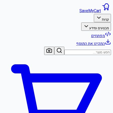
SaveMyCart
קניות
מבצעים ומידע
מפתחים
התקינו את התוסף