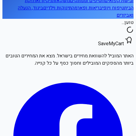
ובישול
קפואים
חטיפים וממתקים
משקאות
ניקיון ואחזקת
הבית
טיפוח ויופי
בריאות ופארמה
תינוקות וילדים
ביגוד, הנעלה
ואביזרים
טוען...
SaveMyCart
האתר המוביל להשוואת מחירים בישראל. מצא את המחירים הטובים
ביותר מהספקים המובילים וחסוך כסף על כל קנייה.