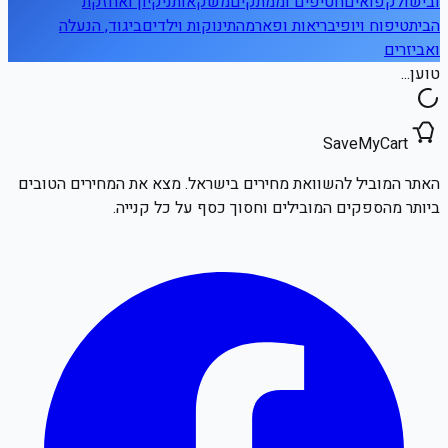
ובישול
קפואים
חטיפים וממתקים
משקאות
ניקיון ואחזקת
הבית
טיפוח ויופי
בריאות ופארמה
תינוקות וילדים
ביגוד, הנעלה
ואביזרים
טוען...
SaveMyCart
האתר המוביל להשוואת מחירים בישראל. מצא את המחירים הטובים
ביותר מהספקים המובילים וחסוך כסף על כל קנייה.