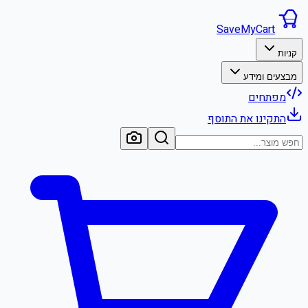
SaveMyCart
קניות
מבצעים ומידע
מפתחים
התקינו את התוסף