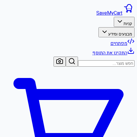
SaveMyCart
קניות
מבצעים ומידע
מפתחים
התקינו את התוסף