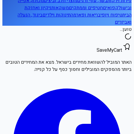
פירות וירקות
בשר, עוף ודגים
מוצרי חלב וביצים
מכולת, אפייה
ובישול
קפואים
חטיפים וממתקים
משקאות
ניקיון ואחזקת
הבית
טיפוח ויופי
בריאות ופארמה
תינוקות וילדים
ביגוד, הנעלה
ואביזרים
טוען...
SaveMyCart
האתר המוביל להשוואת מחירים בישראל. מצא את המחירים הטובים
ביותר מהספקים המובילים וחסוך כסף על כל קנייה.