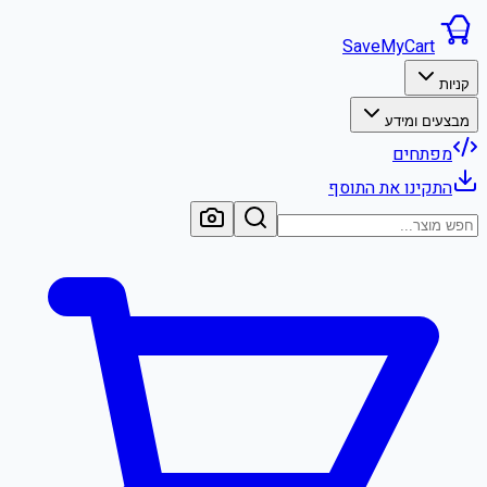
SaveMyCart
קניות
מבצעים ומידע
מפתחים
התקינו את התוסף