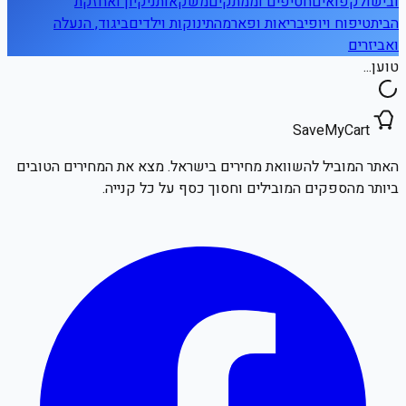
ובישול
קפואים
חטיפים וממתקים
משקאות
ניקיון ואחזקת
הבית
טיפוח ויופי
בריאות ופארמה
תינוקות וילדים
ביגוד, הנעלה
ואביזרים
טוען...
SaveMyCart
האתר המוביל להשוואת מחירים בישראל. מצא את המחירים הטובים
ביותר מהספקים המובילים וחסוך כסף על כל קנייה.