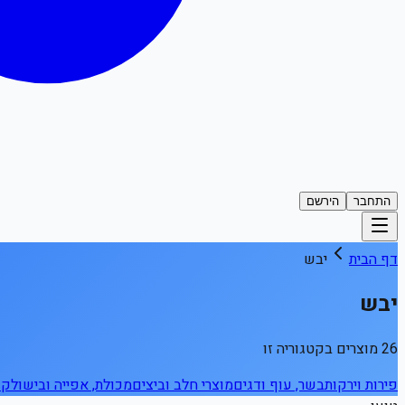
התחבר
הירשם
דף הבית
יבש
יבש
26 מוצרים בקטגוריה זו
פירות וירקות
בשר, עוף ודגים
מוצרי חלב וביצים
מכולת, אפייה ובישול
קפ