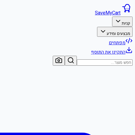
SaveMyCart
קניות
מבצעים ומידע
מפתחים
התקינו את התוסף