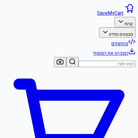
SaveMyCart
קניות
מבצעים ומידע
מפתחים
התקינו את התוסף