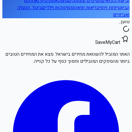
ובישול
קפואים
חטיפים וממתקים
משקאות
ניקיון ואחזקת
הבית
טיפוח ויופי
בריאות ופארמה
תינוקות וילדים
ביגוד, הנעלה
ואביזרים
טוען...
SaveMyCart
האתר המוביל להשוואת מחירים בישראל. מצא את המחירים הטובים
ביותר מהספקים המובילים וחסוך כסף על כל קנייה.