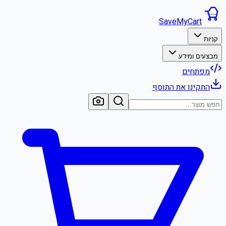
SaveMyCart
קניות
מבצעים ומידע
מפתחים
התקינו את התוסף