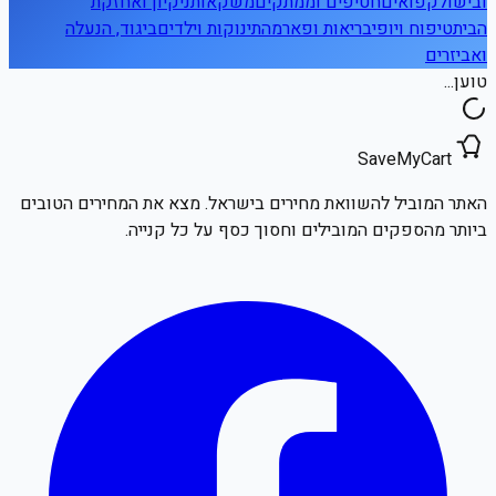
ובישול
קפואים
חטיפים וממתקים
משקאות
ניקיון ואחזקת
הבית
טיפוח ויופי
בריאות ופארמה
תינוקות וילדים
ביגוד, הנעלה
ואביזרים
טוען...
SaveMyCart
האתר המוביל להשוואת מחירים בישראל. מצא את המחירים הטובים
ביותר מהספקים המובילים וחסוך כסף על כל קנייה.