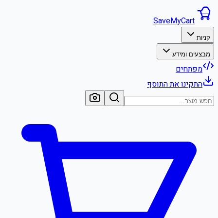
SaveMyCart
קניות
מבצעים ומידע
מפתחים
התקינו את התוסף