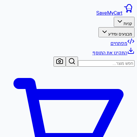
SaveMyCart
קניות
מבצעים ומידע
מפתחים
התקינו את התוסף