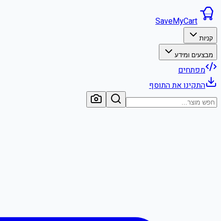
SaveMyCart
קניות
מבצעים ומידע
מפתחים
התקינו את התוסף