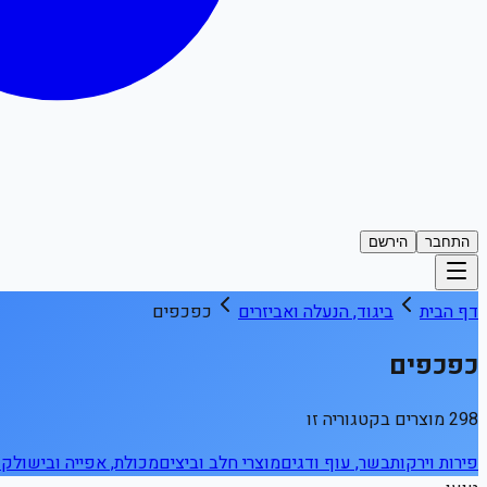
התחבר
הירשם
דף הבית
ביגוד, הנעלה ואביזרים
כפכפים
כפכפים
298 מוצרים בקטגוריה זו
פירות וירקות
בשר, עוף ודגים
מוצרי חלב וביצים
מכולת, אפייה ובישול
קפ