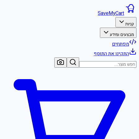
SaveMyCart
קניות
מבצעים ומידע
מפתחים
התקינו את התוסף