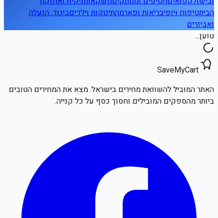
ובישול
קפואים
חטיפים וממתקים
משקאות
ניקיון ואחזקת
הבית
טיפוח ויופי
בריאות ופארמה
תינוקות וילדים
ביגוד, הנעלה
ואביזרים
טוען...
SaveMyCart
האתר המוביל להשוואת מחירים בישראל. מצא את המחירים הטובים
ביותר מהספקים המובילים וחסוך כסף על כל קנייה.