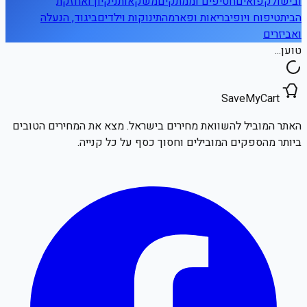
ובישול
קפואים
חטיפים וממתקים
משקאות
ניקיון ואחזקת
הבית
טיפוח ויופי
בריאות ופארמה
תינוקות וילדים
ביגוד, הנעלה
ואביזרים
טוען...
SaveMyCart
האתר המוביל להשוואת מחירים בישראל. מצא את המחירים הטובים
ביותר מהספקים המובילים וחסוך כסף על כל קנייה.