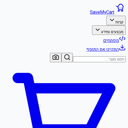
SaveMyCart
קניות
מבצעים ומידע
מפתחים
התקינו את התוסף