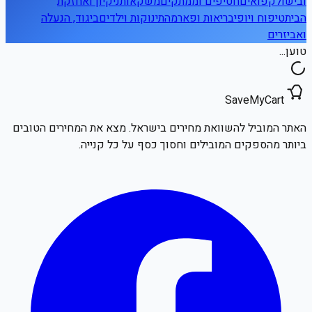
ובישול
קפואים
חטיפים וממתקים
משקאות
ניקיון ואחזקת
הבית
טיפוח ויופי
בריאות ופארמה
תינוקות וילדים
ביגוד, הנעלה
ואביזרים
טוען...
SaveMyCart
האתר המוביל להשוואת מחירים בישראל. מצא את המחירים הטובים
ביותר מהספקים המובילים וחסוך כסף על כל קנייה.