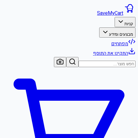
SaveMyCart
קניות
מבצעים ומידע
מפתחים
התקינו את התוסף