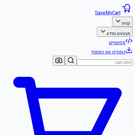
SaveMyCart
קניות
מבצעים ומידע
מפתחים
התקינו את התוסף