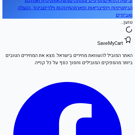
ובישול
קפואים
חטיפים וממתקים
משקאות
ניקיון ואחזקת
הבית
טיפוח ויופי
בריאות ופארמה
תינוקות וילדים
ביגוד, הנעלה
ואביזרים
טוען...
SaveMyCart
האתר המוביל להשוואת מחירים בישראל. מצא את המחירים הטובים
ביותר מהספקים המובילים וחסוך כסף על כל קנייה.