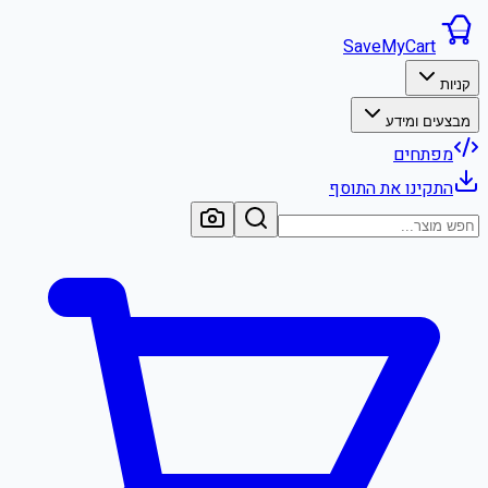
SaveMyCart
קניות
מבצעים ומידע
מפתחים
התקינו את התוסף