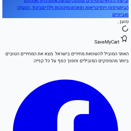
ובישול
קפואים
חטיפים וממתקים
משקאות
ניקיון ואחזקת
הבית
טיפוח ויופי
בריאות ופארמה
תינוקות וילדים
ביגוד, הנעלה
ואביזרים
טוען...
SaveMyCart
האתר המוביל להשוואת מחירים בישראל. מצא את המחירים הטובים
ביותר מהספקים המובילים וחסוך כסף על כל קנייה.