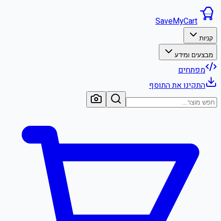
SaveMyCart
קניות
מבצעים ומידע
מפתחים
התקינו את התוסף