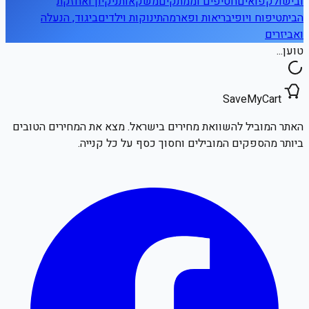
ובישול
קפואים
חטיפים וממתקים
משקאות
ניקיון ואחזקת
הבית
טיפוח ויופי
בריאות ופארמה
תינוקות וילדים
ביגוד, הנעלה
ואביזרים
טוען...
SaveMyCart
האתר המוביל להשוואת מחירים בישראל. מצא את המחירים הטובים
ביותר מהספקים המובילים וחסוך כסף על כל קנייה.