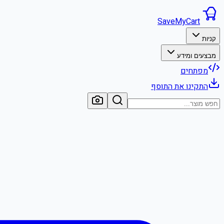
SaveMyCart
קניות
מבצעים ומידע
מפתחים
התקינו את התוסף