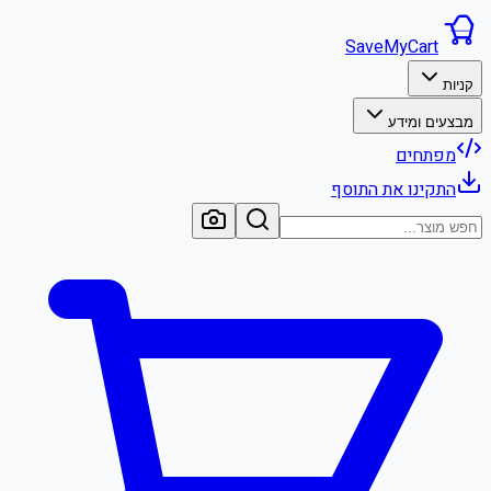
SaveMyCart
קניות
מבצעים ומידע
מפתחים
התקינו את התוסף