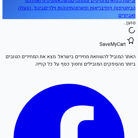
ובישול
קפואים
חטיפים וממתקים
משקאות
ניקיון ואחזקת
הבית
טיפוח ויופי
בריאות ופארמה
תינוקות וילדים
ביגוד, הנעלה
ואביזרים
טוען...
SaveMyCart
האתר המוביל להשוואת מחירים בישראל. מצא את המחירים הטובים
ביותר מהספקים המובילים וחסוך כסף על כל קנייה.