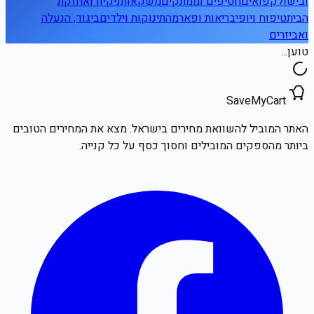
ובישול
קפואים
חטיפים וממתקים
משקאות
ניקיון ואחזקת
הבית
טיפוח ויופי
בריאות ופארמה
תינוקות וילדים
ביגוד, הנעלה
ואביזרים
טוען...
SaveMyCart
האתר המוביל להשוואת מחירים בישראל. מצא את המחירים הטובים
ביותר מהספקים המובילים וחסוך כסף על כל קנייה.