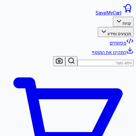
SaveMyCart
קניות
מבצעים ומידע
מפתחים
התקינו את התוסף