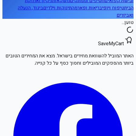
ובישול
קפואים
חטיפים וממתקים
משקאות
ניקיון ואחזקת
הבית
טיפוח ויופי
בריאות ופארמה
תינוקות וילדים
ביגוד, הנעלה
ואביזרים
טוען...
SaveMyCart
האתר המוביל להשוואת מחירים בישראל. מצא את המחירים הטובים
ביותר מהספקים המובילים וחסוך כסף על כל קנייה.