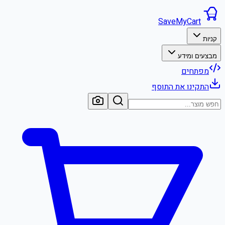
SaveMyCart
קניות
מבצעים ומידע
מפתחים
התקינו את התוסף