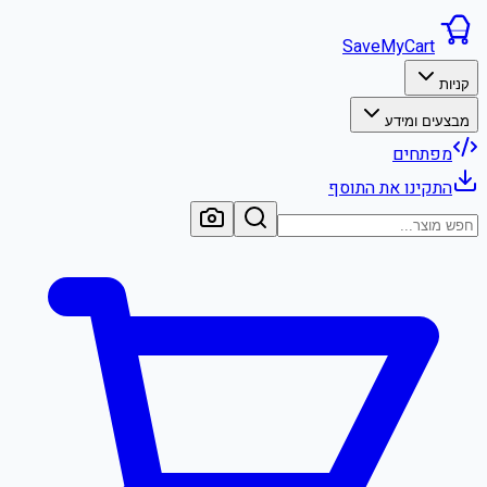
SaveMyCart
קניות
מבצעים ומידע
מפתחים
התקינו את התוסף