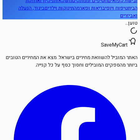
ובישול
קפואים
חטיפים וממתקים
משקאות
ניקיון ואחזקת
הבית
טיפוח ויופי
בריאות ופארמה
תינוקות וילדים
ביגוד, הנעלה
ואביזרים
טוען...
SaveMyCart
האתר המוביל להשוואת מחירים בישראל. מצא את המחירים הטובים
ביותר מהספקים המובילים וחסוך כסף על כל קנייה.