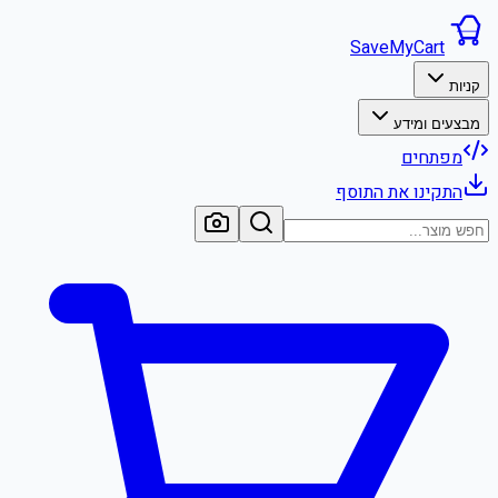
SaveMyCart
קניות
מבצעים ומידע
מפתחים
התקינו את התוסף