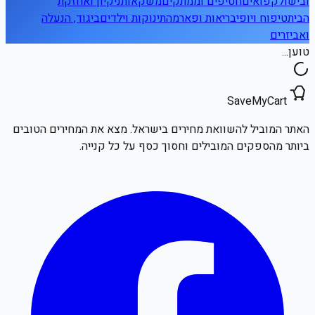
ובישול
קפואים
חטיפים וממתקים
משקאות
ניקיון ואחזקת
הבית
טיפוח ויופי
בריאות ופארמה
תינוקות וילדים
ביגוד, הנעלה
ואביזרים
טוען...
SaveMyCart
האתר המוביל להשוואת מחירים בישראל. מצא את המחירים הטובים
ביותר מהספקים המובילים וחסוך כסף על כל קנייה.