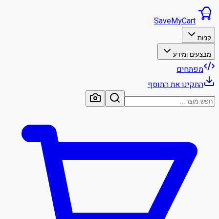
SaveMyCart
קניות
מבצעים ומידע
מפתחים
התקינו את התוסף