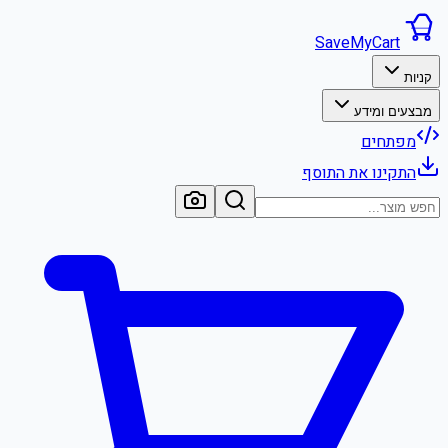
SaveMyCart
קניות
מבצעים ומידע
מפתחים
התקינו את התוסף