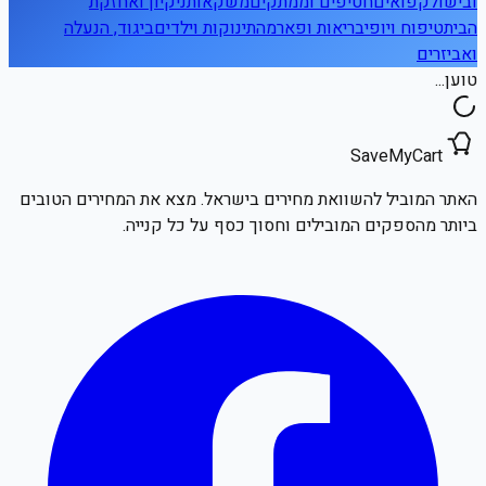
ובישול
קפואים
חטיפים וממתקים
משקאות
ניקיון ואחזקת
הבית
טיפוח ויופי
בריאות ופארמה
תינוקות וילדים
ביגוד, הנעלה
ואביזרים
טוען...
SaveMyCart
האתר המוביל להשוואת מחירים בישראל. מצא את המחירים הטובים
ביותר מהספקים המובילים וחסוך כסף על כל קנייה.