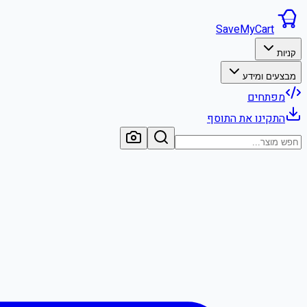
SaveMyCart
קניות
מבצעים ומידע
מפתחים
התקינו את התוסף