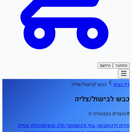
התחבר
הירשם
דף הבית
כבש לבישול/צליה
כבש לבישול/צליה
8 מוצרים בקטגוריה זו
פירות וירקות
בשר, עוף ודגים
מוצרי חלב וביצים
מכולת, אפייה