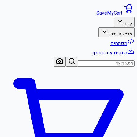
SaveMyCart
קניות
מבצעים ומידע
מפתחים
התקינו את התוסף