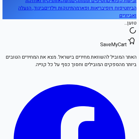
ובישול
קפואים
חטיפים וממתקים
משקאות
ניקיון ואחזקת
הבית
טיפוח ויופי
בריאות ופארמה
תינוקות וילדים
ביגוד, הנעלה
ואביזרים
טוען...
SaveMyCart
האתר המוביל להשוואת מחירים בישראל. מצא את המחירים הטובים
ביותר מהספקים המובילים וחסוך כסף על כל קנייה.