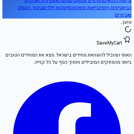
ובישול
קפואים
חטיפים וממתקים
משקאות
ניקיון ואחזקת
הבית
טיפוח ויופי
בריאות ופארמה
תינוקות וילדים
ביגוד, הנעלה
ואביזרים
טוען...
SaveMyCart
האתר המוביל להשוואת מחירים בישראל. מצא את המחירים הטובים
ביותר מהספקים המובילים וחסוך כסף על כל קנייה.