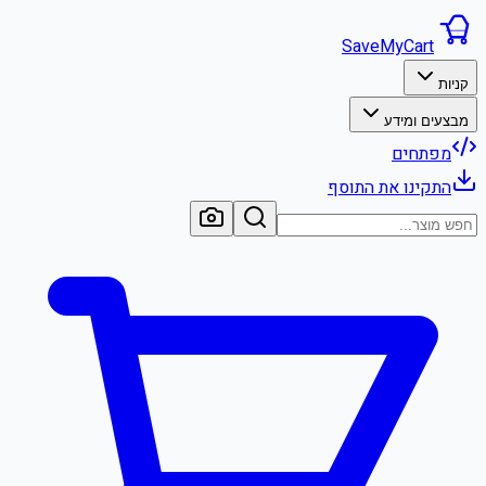
SaveMyCart
קניות
מבצעים ומידע
מפתחים
התקינו את התוסף