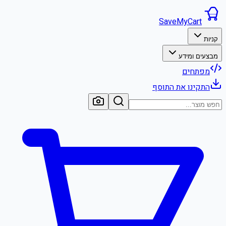
SaveMyCart
קניות
מבצעים ומידע
מפתחים
התקינו את התוסף