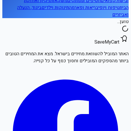
ובישול
קפואים
חטיפים וממתקים
משקאות
ניקיון ואחזקת
הבית
טיפוח ויופי
בריאות ופארמה
תינוקות וילדים
ביגוד, הנעלה
ואביזרים
טוען...
SaveMyCart
האתר המוביל להשוואת מחירים בישראל. מצא את המחירים הטובים
ביותר מהספקים המובילים וחסוך כסף על כל קנייה.