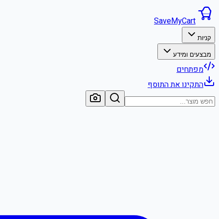
SaveMyCart
קניות
מבצעים ומידע
מפתחים
התקינו את התוסף