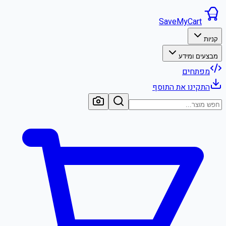
SaveMyCart
קניות
מבצעים ומידע
מפתחים
התקינו את התוסף