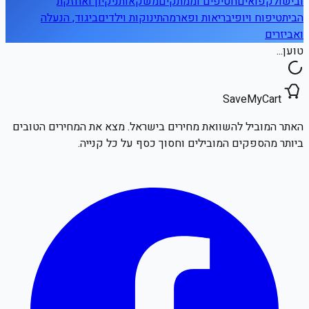
ובישול
קפואים
חטיפים וממתקים
משקאות
ניקיון ואחזקת
הבית
טיפוח ויופי
בריאות ופארמה
תינוקות וילדים
ביגוד, הנעלה
ואביזרים
טוען...
SaveMyCart
האתר המוביל להשוואת מחירים בישראל. מצא את המחירים הטובים
ביותר מהספקים המובילים וחסוך כסף על כל קנייה.