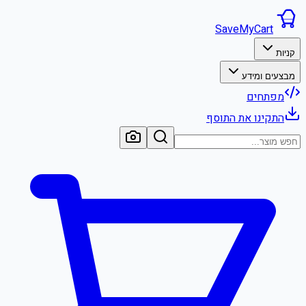
SaveMyCart
קניות
מבצעים ומידע
מפתחים
התקינו את התוסף