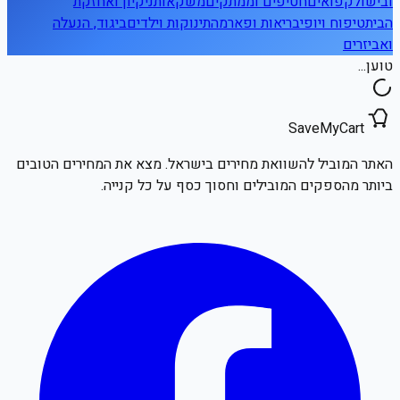
ובישול
קפואים
חטיפים וממתקים
משקאות
ניקיון ואחזקת
הבית
טיפוח ויופי
בריאות ופארמה
תינוקות וילדים
ביגוד, הנעלה
ואביזרים
טוען...
SaveMyCart
האתר המוביל להשוואת מחירים בישראל. מצא את המחירים הטובים
ביותר מהספקים המובילים וחסוך כסף על כל קנייה.