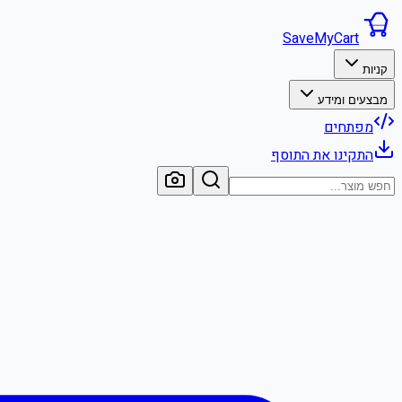
SaveMyCart
קניות
מבצעים ומידע
מפתחים
התקינו את התוסף