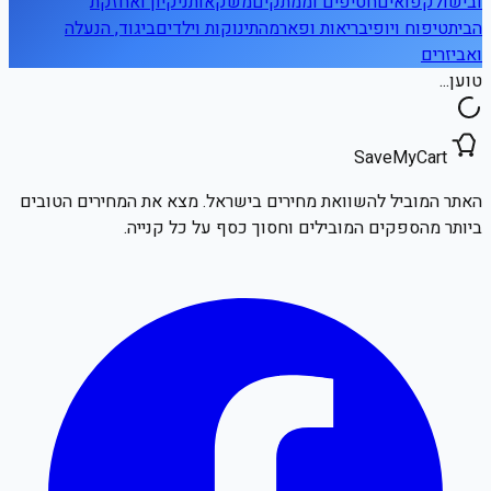
ובישול
קפואים
חטיפים וממתקים
משקאות
ניקיון ואחזקת
הבית
טיפוח ויופי
בריאות ופארמה
תינוקות וילדים
ביגוד, הנעלה
ואביזרים
טוען...
SaveMyCart
האתר המוביל להשוואת מחירים בישראל. מצא את המחירים הטובים
ביותר מהספקים המובילים וחסוך כסף על כל קנייה.