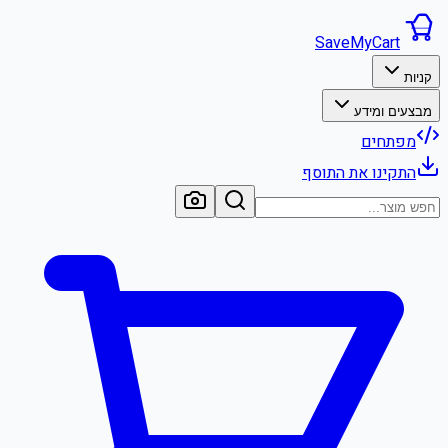
SaveMyCart
קניות
מבצעים ומידע
מפתחים
התקינו את התוסף