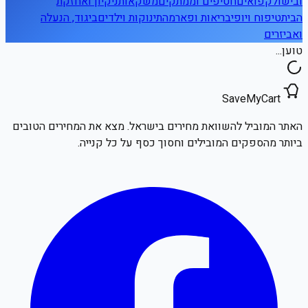
ובישול
קפואים
חטיפים וממתקים
משקאות
ניקיון ואחזקת
הבית
טיפוח ויופי
בריאות ופארמה
תינוקות וילדים
ביגוד, הנעלה
ואביזרים
טוען...
SaveMyCart
האתר המוביל להשוואת מחירים בישראל. מצא את המחירים הטובים
ביותר מהספקים המובילים וחסוך כסף על כל קנייה.