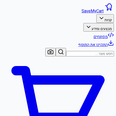
SaveMyCart
קניות
מבצעים ומידע
מפתחים
התקינו את התוסף