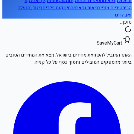
ובישול
קפואים
חטיפים וממתקים
משקאות
ניקיון ואחזקת
הבית
טיפוח ויופי
בריאות ופארמה
תינוקות וילדים
ביגוד, הנעלה
ואביזרים
טוען...
SaveMyCart
האתר המוביל להשוואת מחירים בישראל. מצא את המחירים הטובים
ביותר מהספקים המובילים וחסוך כסף על כל קנייה.