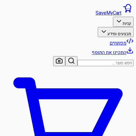
SaveMyCart
קניות
מבצעים ומידע
מפתחים
התקינו את התוסף