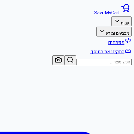
SaveMyCart
קניות
מבצעים ומידע
מפתחים
התקינו את התוסף