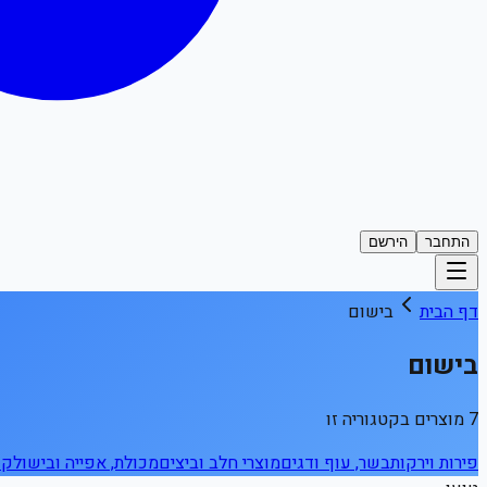
התחבר
הירשם
דף הבית
בישום
בישום
7 מוצרים בקטגוריה זו
פירות וירקות
בשר, עוף ודגים
מוצרי חלב וביצים
מכולת, אפייה ובישול
קפ